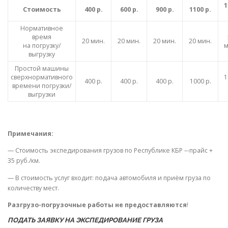
1
Стоимость
400 р.
600 р.
900 р.
1100 р.
Нормативное
время
20 мин.
20 мин.
20 мин.
20 мин.
на погрузку/
м
выгрузку
Простой машины
сверхнормативного
1
400 р.
400 р.
400 р.
1000 р.
времени погрузки/
выгрузки
Примечания:
— Стоимость экспедирования грузов по Республике КБР –-прайс +
35 руб./км.
— В стоимость услуг входит: подача автомобиля и приём груза по
количеству мест.
Разгрузо-погрузочные работы не предоставляются
!
ПОДАТЬ ЗАЯВКУ НА ЭКСПЕДИРОВАНИЕ ГРУЗА