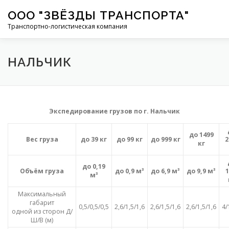
Перейти
ООО "ЗВЁЗДЫ ТРАНСПОРТА"
к
содержимому
Транспортно-логистическая компания
О КОМПАНИИ
УСЛУГИ
ДОКУМЕНТЫ
ТАРИФЫ
НАЛЬЧИК
ЭКСПЕДИРОВАНИЕ
КОНТАКТЫ
Экспедирование грузов по г. Нальчик
до 1499
Вес груза
до 39 кг
до 99 кг
до 999 кг
2
кг
до 0,19
Объём груза
до 0,9 м³
до 6,9 м³
до 9,9 м³
1
м³
Максимальный
габарит
0,5/0,5/0,5
2,6/1,5/1,6
2,6/1,5/1,6
2,6/1,5/1,6
4/
одной из сторон Д/
Ш/В (м)